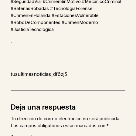
#SeguridadVial #CrimenSinMotivo #MecanicoCriminal
#BateriasRobadas #TecnologiaForense
#CrimenEnHolanda #EstacionesVulnerable
#RoboDeComponentes #CrimenModerno
#JusticiaTecnologica
,
tusultimasnoticias_df6zj5
Deja una respuesta
Tu dirección de correo electrónico no será publicada.
Los campos obligatorios están marcados con
*