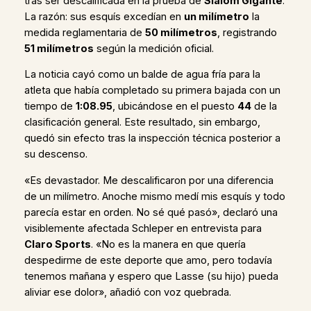
tras ser descalificada en la prueba de
Slalom Gigante
.
La razón: sus esquís excedían en
un milímetro
la
medida reglamentaria de
50 milímetros
, registrando
51 milímetros
según la medición oficial.
La noticia cayó como un balde de agua fría para la
atleta que había completado su primera bajada con un
tiempo de
1:08.95
, ubicándose en el puesto
44
de la
clasificación general. Este resultado, sin embargo,
quedó sin efecto tras la inspección técnica posterior a
su descenso.
«Es devastador. Me descalificaron por una diferencia
de un milímetro. Anoche mismo medí mis esquís y todo
parecía estar en orden. No sé qué pasó», declaró una
visiblemente afectada Schleper en entrevista para
Claro Sports
. «No es la manera en que quería
despedirme de este deporte que amo, pero todavía
tenemos mañana y espero que Lasse (su hijo) pueda
aliviar ese dolor», añadió con voz quebrada.