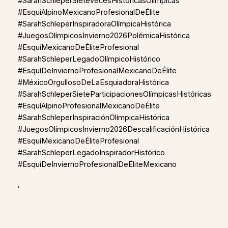
#SarahSchleperSieteVecesHistóricasOlímpicas
#EsquíAlpinoMexicanoProfesionalDeÉlite
#SarahSchleperInspiradoraOlímpicaHistórica
#JuegosOlímpicosInvierno2026PolémicaHistórica
#EsquíMexicanoDeÉliteProfesional
#SarahSchleperLegadoOlímpicoHistórico
#EsquíDeInviernoProfesionalMexicanoDeÉlite
#MéxicoOrgullosoDeLaEsquiadoraHistórica
#SarahSchleperSieteParticipacionesOlímpicasHistóricas
#EsquíAlpinoProfesionalMexicanoDeÉlite
#SarahSchleperInspiraciónOlímpicaHistórica
#JuegosOlímpicosInvierno2026DescalificaciónHistórica
#EsquíMexicanoDeÉliteProfesional
#SarahSchleperLegadoInspiradorHistórico
#EsquíDeInviernoProfesionalDeÉliteMexicano
,