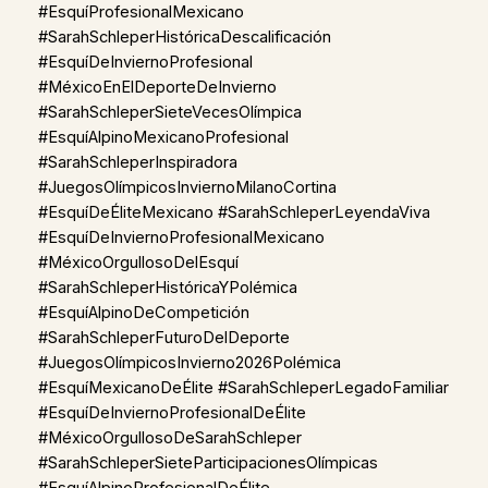
#EsquíProfesionalMexicano
#SarahSchleperHistóricaDescalificación
#EsquíDeInviernoProfesional
#MéxicoEnElDeporteDeInvierno
#SarahSchleperSieteVecesOlímpica
#EsquíAlpinoMexicanoProfesional
#SarahSchleperInspiradora
#JuegosOlímpicosInviernoMilanoCortina
#EsquíDeÉliteMexicano #SarahSchleperLeyendaViva
#EsquíDeInviernoProfesionalMexicano
#MéxicoOrgullosoDelEsquí
#SarahSchleperHistóricaYPolémica
#EsquíAlpinoDeCompetición
#SarahSchleperFuturoDelDeporte
#JuegosOlímpicosInvierno2026Polémica
#EsquíMexicanoDeÉlite #SarahSchleperLegadoFamiliar
#EsquíDeInviernoProfesionalDeÉlite
#MéxicoOrgullosoDeSarahSchleper
#SarahSchleperSieteParticipacionesOlímpicas