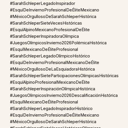
#SarahSchleperLegadoInspirador
#EsquíDeInviernoProfesionalDeÉliteMexicano
#MéxicoOrgullosoDeSarahSchleperHistórica
#SarahSchleperSieteVecesHistóricas
#EsquíAlpinoMexicanoProfesionalDeÉlite
#SarahSchleperInspiradoraOlímpica
#JuegosOlímpicosInvierno2026PolémicaHistórica
#EsquíMexicanoDeÉliteProfesional
#SarahSchleperLegadoOlímpicoHistórico
#EsquíDeInviernoProfesionalMexicanoDeÉlite
#MéxicoOrgullosoDeLaEsquiadoraHistórica
#SarahSchleperSieteParticipacionesOlímpicasHistóricas
#EsquíAlpinoProfesionalMexicanoDeÉlite
#SarahSchleperInspiraciónOlímpicaHistórica
#JuegosOlímpicosInvierno2026DescalificaciónHistórica
#EsquíMexicanoDeÉliteProfesional
#SarahSchleperLegadoInspiradorHistórico
#EsquíDeInviernoProfesionalDeÉliteMexicano
#MéxicoOrgullosoDeSarahSchleperHistórica