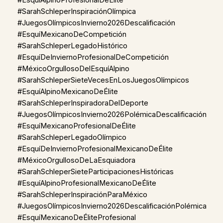
#EsquíAlpinoProfesionalDeÉlite
#SarahSchleperInspiraciónOlímpica
#JuegosOlímpicosInvierno2026Descalificación
#EsquíMexicanoDeCompetición
#SarahSchleperLegadoHistórico
#EsquíDeInviernoProfesionalDeCompetición
#MéxicoOrgullosoDelEsquíAlpino
#SarahSchleperSieteVecesEnLosJuegosOlímpicos
#EsquíAlpinoMexicanoDeÉlite
#SarahSchleperInspiradoraDelDeporte
#JuegosOlímpicosInvierno2026PolémicaDescalificación
#EsquíMexicanoProfesionalDeÉlite
#SarahSchleperLegadoOlímpico
#EsquíDeInviernoProfesionalMexicanoDeÉlite
#MéxicoOrgullosoDeLaEsquiadora
#SarahSchleperSieteParticipacionesHistóricas
#EsquíAlpinoProfesionalMexicanoDeÉlite
#SarahSchleperInspiraciónParaMéxico
#JuegosOlímpicosInvierno2026DescalificaciónPolémica
#EsquíMexicanoDeÉliteProfesional