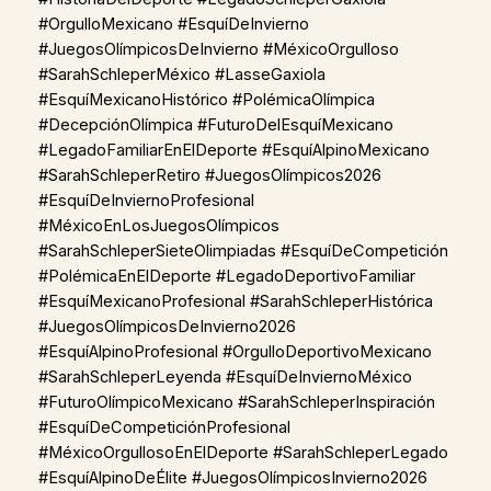
#OrgulloMexicano #EsquíDeInvierno
#JuegosOlímpicosDeInvierno #MéxicoOrgulloso
#SarahSchleperMéxico #LasseGaxiola
#EsquíMexicanoHistórico #PolémicaOlímpica
#DecepciónOlímpica #FuturoDelEsquíMexicano
#LegadoFamiliarEnElDeporte #EsquíAlpinoMexicano
#SarahSchleperRetiro #JuegosOlímpicos2026
#EsquíDeInviernoProfesional
#MéxicoEnLosJuegosOlímpicos
#SarahSchleperSieteOlimpiadas #EsquíDeCompetición
#PolémicaEnElDeporte #LegadoDeportivoFamiliar
#EsquíMexicanoProfesional #SarahSchleperHistórica
#JuegosOlímpicosDeInvierno2026
#EsquíAlpinoProfesional #OrgulloDeportivoMexicano
#SarahSchleperLeyenda #EsquíDeInviernoMéxico
#FuturoOlímpicoMexicano #SarahSchleperInspiración
#EsquíDeCompeticiónProfesional
#MéxicoOrgullosoEnElDeporte #SarahSchleperLegado
#EsquíAlpinoDeÉlite #JuegosOlímpicosInvierno2026