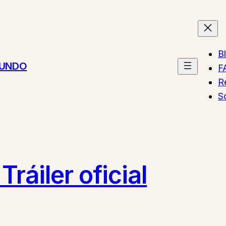
B
MUNDO
F
R
S
ráiler oficial