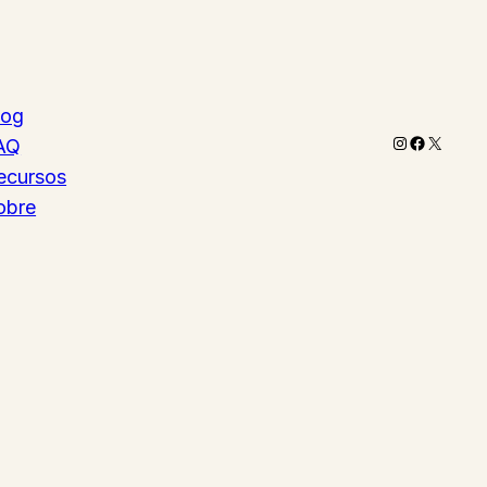
log
Instagram
Faceboo
X
AQ
ecursos
obre