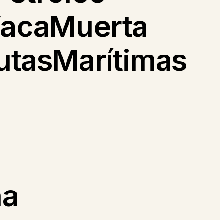
VacaMuerta
utasMarítimas
na