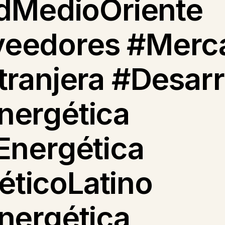
adMedioOriente
eedores #Merca
tranjera #Desarr
nergética
Energética
ticoLatino
nergética