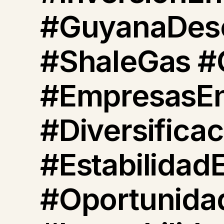
#GuyanaDesc
#ShaleGas #
#EmpresasEn
#Diversifica
#Estabilidad
#Oportunida