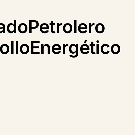
doPetrolero
olloEnergético