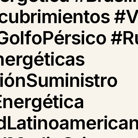
ubrimientos #
GolfoPérsico #R
ergéticas
ciónSuministro
Energética
dLatinoamerica