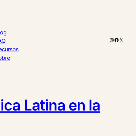
log
Instagram
Faceboo
X
AQ
ecursos
obre
ca Latina en la