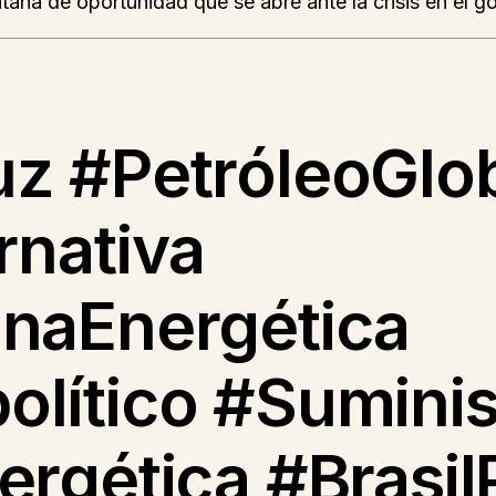
tana de oportunidad que se abre ante la crisis en el go
z #PetróleoGlo
rnativa
inaEnergética
lítico #Sumini
ergética #Brasil