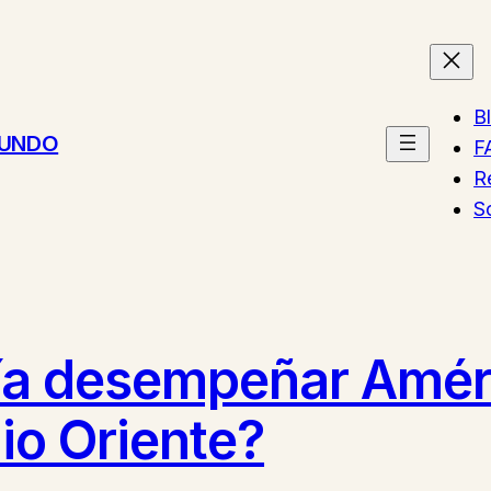
B
MUNDO
F
R
S
ía desempeñar Améri
io Oriente?