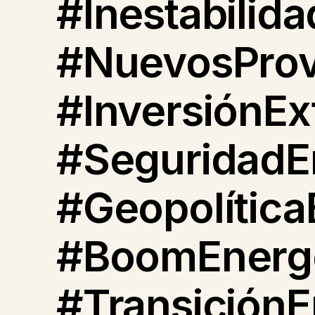
#Inestabilid
#NuevosProv
#InversiónEx
#SeguridadE
#Geopolítica
#BoomEnergé
#TransiciónE