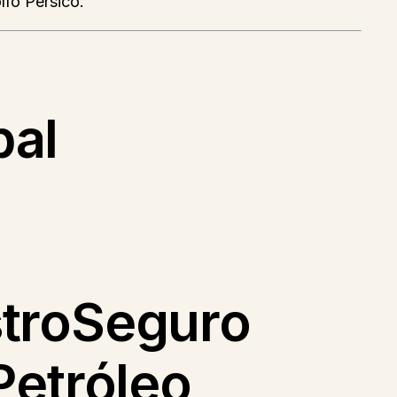
lfo Pérsico.
bal
stroSeguro
Petróleo