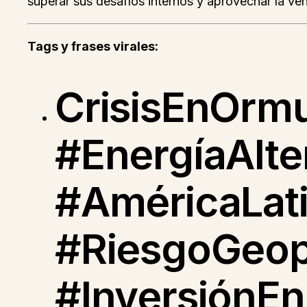
superar sus desafíos internos y aprovechar la ven
Tags y frases virales:
CrisisEnOrmu
#EnergíaAlte
#AméricaLat
#RiesgoGeopo
#InversiónEn