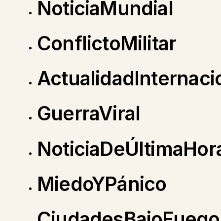
NoticiaMundial
ConflictoMilitar
ActualidadInternaci
GuerraViral
NoticiaDeÚltimaHor
MiedoYPánico
CiudadesBajoFuego