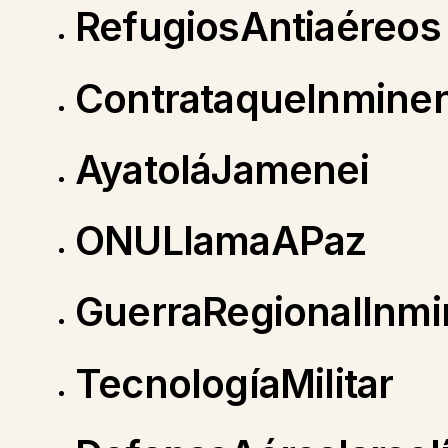
RefugiosAntiaéreos
ContrataqueInmine
AyatoláJamenei
ONULlamaAPaz
GuerraRegionalInmi
TecnologíaMilitar