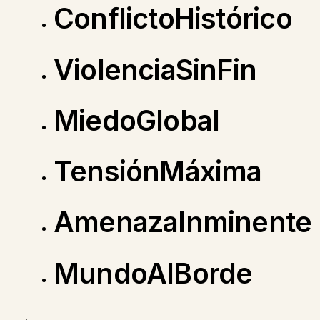
ConflictoHistórico
ViolenciaSinFin
MiedoGlobal
TensiónMáxima
AmenazaInminente
MundoAlBorde
,