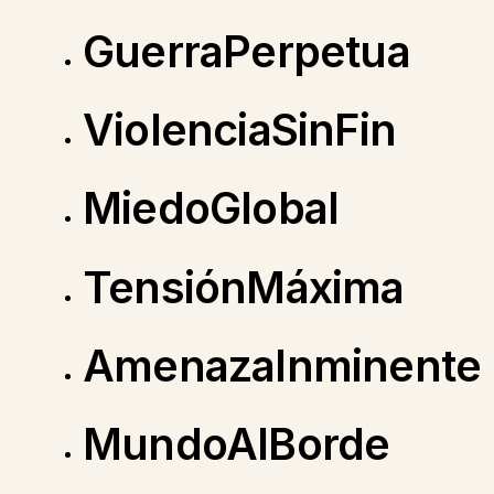
GuerraPerpetua
ViolenciaSinFin
MiedoGlobal
TensiónMáxima
AmenazaInminente
MundoAlBorde