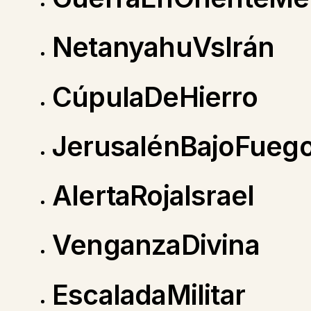
NetanyahuVsIrán
CúpulaDeHierro
JerusalénBajoFueg
AlertaRojaIsrael
VenganzaDivina
EscaladaMilitar