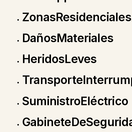
ZonasResidenciale
DañosMateriales
HeridosLeves
TransporteInterrum
SuministroEléctrico
GabineteDeSegurid