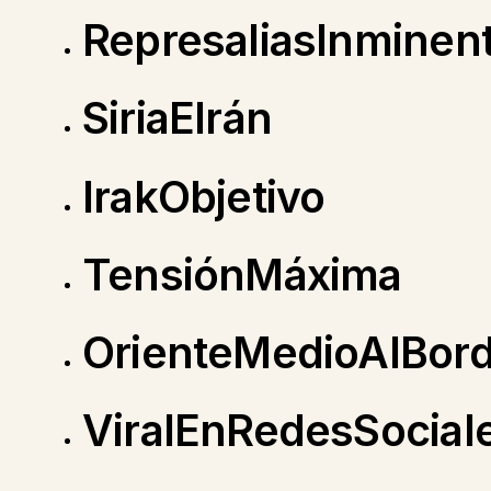
RepresaliasInminen
SiriaEIrán
IrakObjetivo
TensiónMáxima
OrienteMedioAlBor
ViralEnRedesSocial