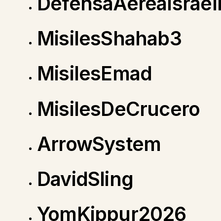
DefensaAéreaIsrael
MisilesShahab3
MisilesEmad
MisilesDeCrucero
ArrowSystem
DavidSling
YomKippur2026