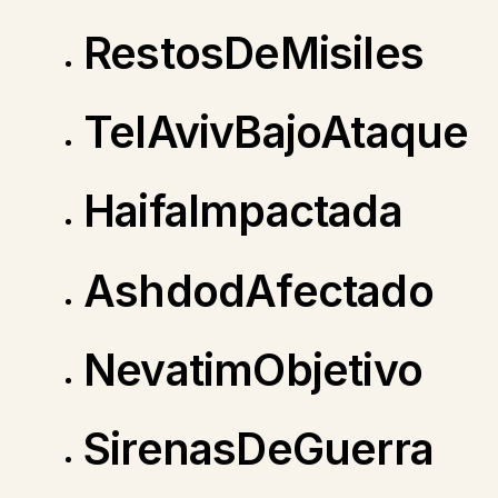
RestosDeMisiles
TelAvivBajoAtaque
HaifaImpactada
AshdodAfectado
NevatimObjetivo
SirenasDeGuerra