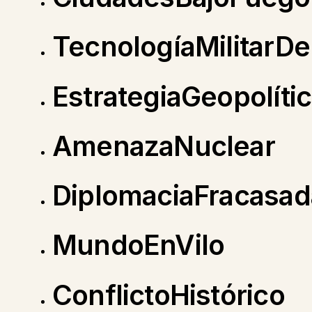
TecnologíaMilitarD
EstrategiaGeopolíti
AmenazaNuclear
DiplomaciaFracasad
MundoEnVilo
ConflictoHistórico