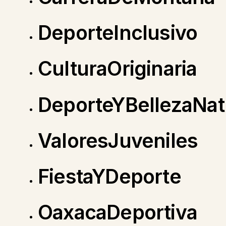
DeporteInclusivo
CulturaOriginaria
DeporteYBellezaNat
ValoresJuveniles
FiestaYDeporte
OaxacaDeportiva