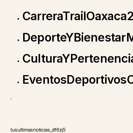
CarreraTrailOaxaca
DeporteYBienestar
CulturaYPertenenc
EventosDeportivos
,
tusultimasnoticias_df6zj5