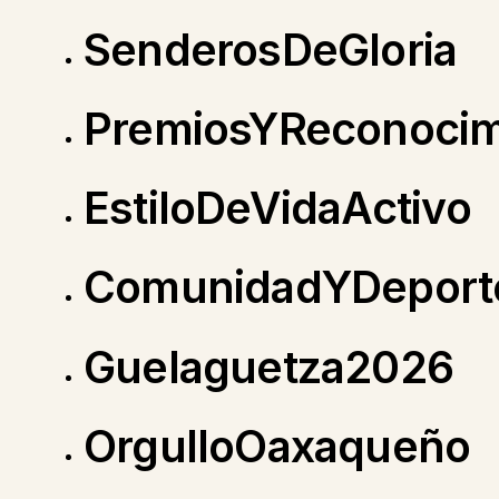
SenderosDeGloria
PremiosYReconocim
EstiloDeVidaActivo
ComunidadYDeport
Guelaguetza2026
OrgulloOaxaqueño