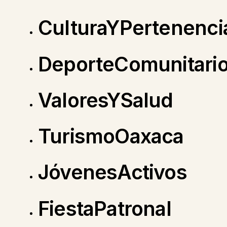
CulturaYPertenenci
DeporteComunitari
ValoresYSalud
TurismoOaxaca
JóvenesActivos
FiestaPatronal