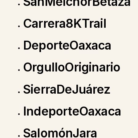
SanMelchorBetaza
Carrera8KTrail
DeporteOaxaca
OrgulloOriginario
SierraDeJuárez
IndeporteOaxaca
SalomónJara