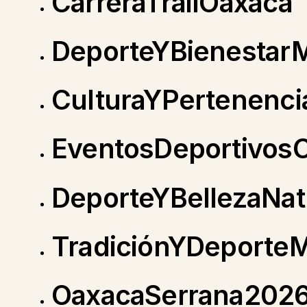
CarreraTrailOaxaca
DeporteYBienestar
CulturaYPertenenci
EventosDeportivos
DeporteYBellezaNa
TradiciónYDeport
OaxacaSerrana202