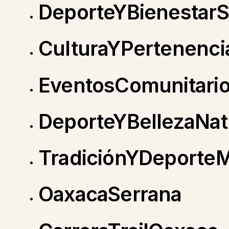
DeporteYBienestarS
CulturaYPertenencia
EventosComunitari
DeporteYBellezaNa
TradiciónYDeporte
OaxacaSerrana