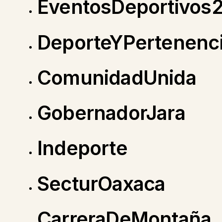
EventosDeportivos
DeporteYPertenenc
ComunidadUnida
GobernadorJara
Indeporte
SecturOaxaca
CarreraDeMontaña