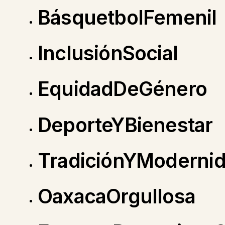
BásquetbolFemenil
InclusiónSocial
EquidadDeGénero
DeporteYBienestar
TradiciónYModerni
OaxacaOrgullosa