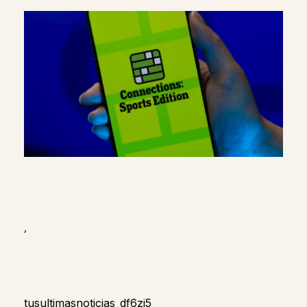
,
tusultimasnoticias_df6zj5