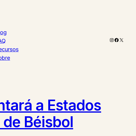
log
Instagram
Faceboo
X
AQ
ecursos
obre
ntará a Estados
l de Béisbol