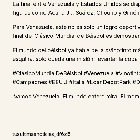
La final entre Venezuela y Estados Unidos se di
figuras como Acuña Jr., Suárez, Chourio y Giméne
Para Venezuela, este no es solo un logro deportiv
final del Clásico Mundial de Béisbol es demostrar
El mundo del béisbol ya habla de la «Vinotinto mág
esquina, solo queda una misión: levantar la copa 
#ClásicoMundialDeBéisbol #Venezuela #Vinotint
#Campeones #EEUU #Italia #LoanDepotPark #De
¡Vamos Venezuela! El mundo entero mira. El mome
tusultimasnoticias_df6zj5