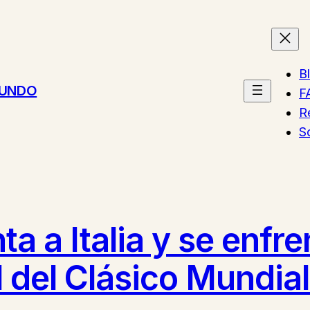
B
MUNDO
F
R
S
a a Italia y se enfre
l del Clásico Mundia