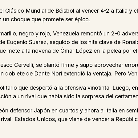
l Clásico Mundial de Béisbol al vencer 4-2 a Italia y cla
n un choque que promete ser épico.
arillo, negro y rojo, Venezuela remontó un 2-0 adver
vo de Eugenio Suárez, seguido de los hits clave de Ron
 que mete a la novena de Ómar López en la pelea por el t
rancesco Cervelli, se plantó firme y supo aprovechar er
 un doblete de Dante Nori extendió la ventaja. Pero Ven
litario que despertó a la ofensiva vinotinta. Luego, en 
ción a un rival que había sido la sorpresa del certamen
eón defensor Japón en cuartos y ahora a Italia en semis
l rival: Estados Unidos, que viene de vencer a Repúbli