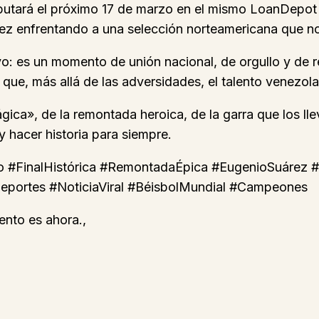
sputará el próximo 17 de marzo en el mismo LoanDepot
z enfrentando a una selección norteamericana que no s
o: es un momento de unión nacional, de orgullo y de re
 que, más allá de las adversidades, el talento venezol
ica», de la remontada heroica, de la garra que los llevó
y hacer historia para siempre.
o #FinalHistórica #RemontadaÉpica #EugenioSuárez #R
portes #NoticiaViral #BéisbolMundial #Campeones
nto es ahora.,